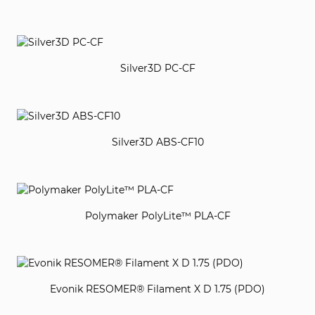
Silver3D PC-CF
Silver3D ABS-CF10
Polymaker PolyLite™ PLA-CF
Evonik RESOMER® Filament X D 1.75 (PDO)