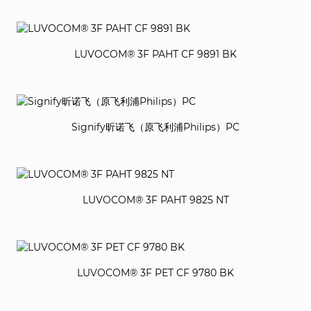
LUVOCOM® 3F PAHT CF 9891 BK
Signify昕诺飞（原飞利浦Philips）PC
LUVOCOM® 3F PAHT 9825 NT
LUVOCOM® 3F PET CF 9780 BK