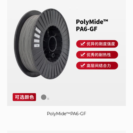
PolyMide™PA6-GF