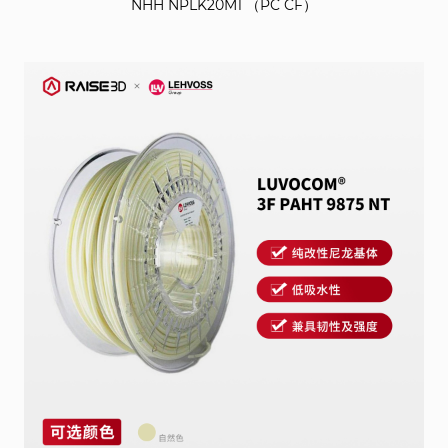
NHH NPLK20M1 （PC CF）