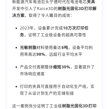
新能源汽车电池巨头宁德时代在电池电芯
夹具
开发中引入了Raise3D的
树脂光固化3D打印解
决方案
，取得了令人瞩目的成效：
2023年，设备累计完成
10万次打印任
务
，证明了工业级设备的超高可靠性
光敏树脂
材料使用量达
6吨
，设备平均利
用率高达
98%
，远超行业平均水平
产品交付周期整体
缩短30%
，显著提升了
市场响应速度
打印的夹具可直接用于自动化生产线，实
现了从设计到生产的无缝衔接
这一案例充分证明了工业级
树脂光固化3D打印