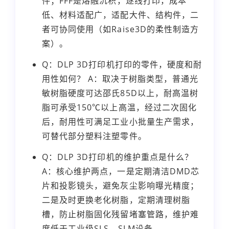
件；FFF是熔融沉积，逐线打印，成本
低、材料适配广，适配大件、结构件，二
者可协同使用（如Raise3D的柔性制造方
案）。
Q：DLP 3D打印机打印的零件，硬度和耐
用性如何？ A：取决于树脂类型，普通光
敏树脂硬度可达邵氏85D以上，耐高温树
脂可承受150℃以上高温，经过二次固化
后，耐用性可满足工业小批量生产需求，
可替代部分塑料注塑零件。
Q：DLP 3D打印机的维护重点是什么？
A：核心维护两点，一是定期清洁DMD芯
片和投影镜头，避免灰尘影响曝光精度；
二是及时更换老化树脂，定期清理树脂
槽，防止树脂固化残留堵塞管路，维护难
度低于工业级SLS、SLM设备。