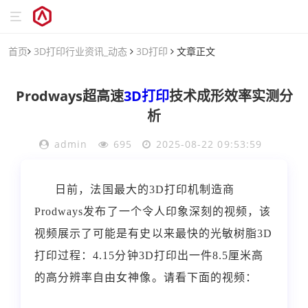
首页
3D打印行业资讯_动态
3D打印
文章正文
Prodways超高速
3D打印
技术成形效率实测分
析
admin
695
2025-08-22 09:53:59
日前，法国最大的
3D
打印机
制造商
Prodways
发布了一个令人印象深刻的视频，该
视频展示了可能是有史以来最快的光敏树脂
3D
打印
过程：
4.15
分钟
3D
打印出一件
8.5
厘米高
的高分辨率自由女神像。请看下面的视频：