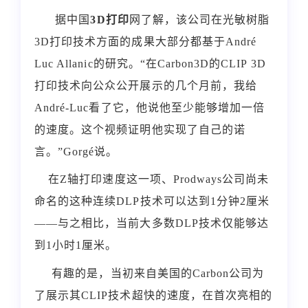
据中国
3D打印
网了解，该公司在光敏树脂
3D
打印技术方面的成果大部分都基于
André
Luc Allanic
的研究。
“在
Carbon3D
的
CLIP 3D
打印技术向公众公开展示的几个月前，我给
André-Luc
看了它，他说他至少能够增加一倍
的速度。这个视频证明他实现了自己的诺
言。”
Gorgé
说。
在
Z
轴打印速度这一项、
Prodways
公司尚未
命名的这种连续
DLP
技术可以达到
1
分钟
2
厘米
——与之相比，当前大多数
DLP
技术仅能够达
到
1
小时
1
厘米。
有趣的是，当初来自美国的
Carbon
公司为
了展示其
CLIP
技术超快的速度，在首次亮相的