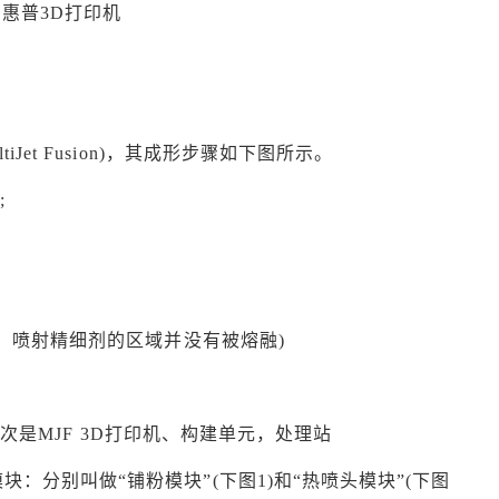
惠普3D打印机
Jet Fusion)，其成形步骤如下图所示。
;
意：喷射精细剂的区域并没有被熔融)
次是MJF 3D打印机、构建单元，处理站
：分别叫做“铺粉模块”(下图1)和“热喷头模块”(下图