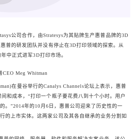
tasys公司合作，由Stratesys为其贴牌生产惠普品牌的3D
但惠普的研发团队并没有停止在3D打印领域的探索。从
年的年中正式进军3D打印市场。
CEO Meg Whitman
tman)在曼谷举行的Canalys Channels论坛上表示，惠普
时间和成本，“打印一个瓶子要花费八到十个小时。用户
。”2014年的10月6日，惠普公司迎来了历史性的一
运行的上市实体。这两家公司及其各自继承的业务分割如
se——将继承原惠普的网络、服务器、软件和服务解决方案业务。该公