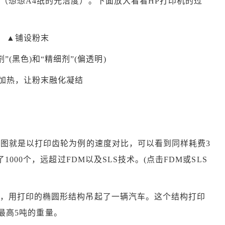
（想想A4纸的光洁度）。下面放大看看HP打印机的过
▲铺设粉末
”(黑色)和“精细剂”(偏透明)
加热，让粉末融化凝结
。下图就是以打印齿轮为例的速度对比，可以看到同样耗费3
1000个，远超过FDM以及SLS技术。(点击FDM或SLS
验证，用打印的椭圆形结构吊起了一辆汽车。这个结构打印
起最高5吨的重量。