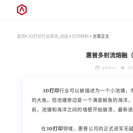
首页
3D打印行业资讯_动态
打印材料
文章正文
惠普多射流熔融（
admin
74
3D打印
行业可以被描述为一个小池塘，市值数十
的大鱼。但池塘旁边是一个满是鲸鱼的海洋
前，池塘和海洋之间的墙壁开始崩溃，最新
在
3D打印
领域，惠普公司的正式进军无疑是