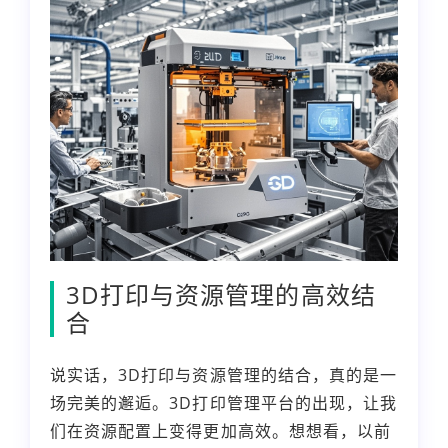
3D打印与资源管理的高效结
合
说实话，3D打印与资源管理的结合，真的是一
场完美的邂逅。3D打印管理平台的出现，让我
们在资源配置上变得更加高效。想想看，以前