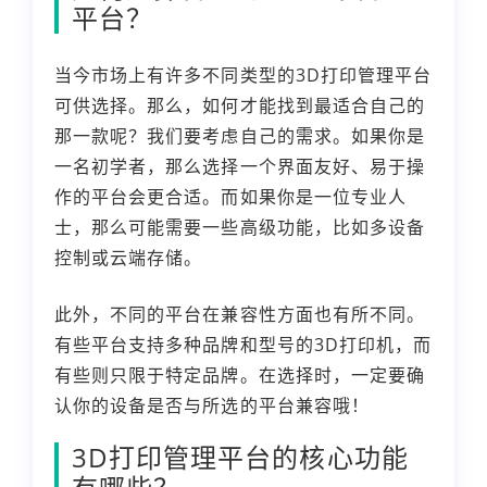
平台？
当今市场上有许多不同类型的3D打印管理平台
可供选择。那么，如何才能找到最适合自己的
那一款呢？我们要考虑自己的需求。如果你是
一名初学者，那么选择一个界面友好、易于操
作的平台会更合适。而如果你是一位专业人
士，那么可能需要一些高级功能，比如多设备
控制或云端存储。
此外，不同的平台在兼容性方面也有所不同。
有些平台支持多种品牌和型号的3D打印机，而
有些则只限于特定品牌。在选择时，一定要确
认你的设备是否与所选的平台兼容哦！
3D打印管理平台的核心功能