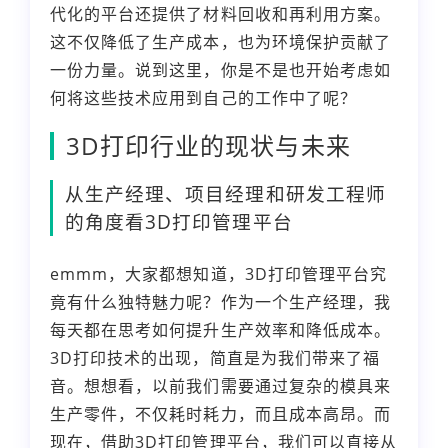
代化的平台还提供了材料回收和再利用方案。
这不仅降低了生产成本，也为环境保护贡献了
一份力量。说到这里，你是不是也开始考虑如
何将这些技术应用到自己的工作中了呢？
3D打印行业的现状与未来
从生产经理、项目经理和研发工程师
的角度看3D打印管理平台
emmm，大家都想知道，3D打印管理平台究
竟有什么独特魅力呢？作为一个生产经理，我
每天都在思考如何提升生产效率和降低成本。
3D打印技术的出现，简直是为我们带来了福
音。想想看，以前我们需要通过复杂的模具来
生产零件，不仅耗时耗力，而且成本高昂。而
现在，借助3D打印管理平台，我们可以直接从