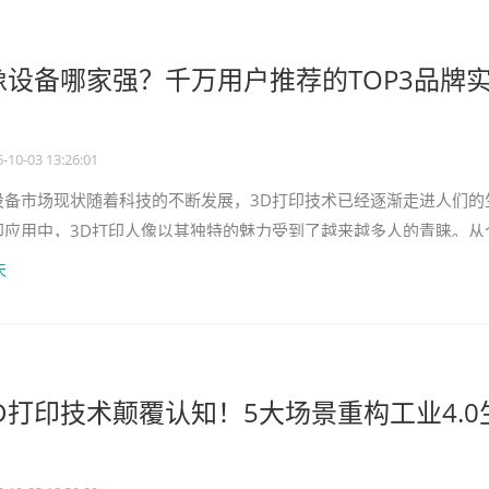
像设备哪家强？千万用户推荐的TOP3品牌
-10-03 13:26:01
设备市场现状随着科技的不断发展，3D打印技术已经逐渐走进人们的
印应用中，3D打印人像以其独特的魅力受到了越来越多人的青睐。从
示，3D打印人像的需求日
天
D打印技术颠覆认知！5大场景重构工业4.0