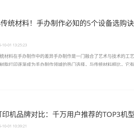
S传统材料！手办制作必知的5个设备选购诀
-10-01 13:25:23
统材料在手办制作中的差异手办制作是一门融合了艺术与技术的工
树脂打印逐渐成为手办制作领域的热门选择，与传统材料相比，它
统材料如黏土、石膏等，在塑造
打印机品牌对比：千万用户推荐的TOP3机
-10-01 10:39:21