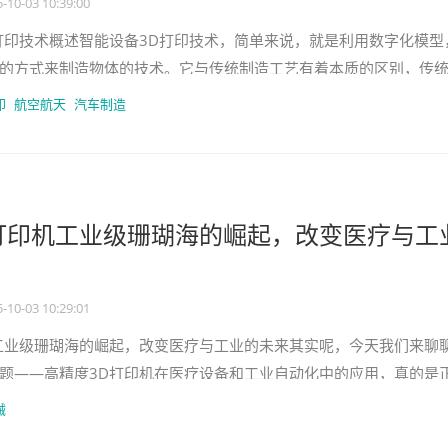
-10-03 10:39:00
打印技术概述智能设备3D打印技术，简单来说，就是利用数字化模型
的方式来制造物体的技术。它与传统制造工艺有着本质的区别，传
、打磨等方式去除材料来得到
印
航空航天
汽车制造
打印机工业级珊瑚海的崛起，改变医疗与工
-10-03 10:29:01
工业级珊瑚海的崛起，改变医疗与工业的未来其实呢，今天我们来聊
题——高精度3D打印机在医疗设备和工业自动化中的应用，真的是
规则哦！我记得有一次在一
械