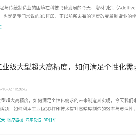
起与传统制造业的困境在科技飞速发展的今天，增材制造（Additive
ring），也就是我们常说的3D打印，正以前所未有的速度改变着制造业的
面对这一
天
工业级大型超大高精度，如何满足个性化需
-10-02 10:28:42
大型超大高精度，如何满足个性化需求的未来制造其实呢，今天我们
话题：如何利用工业级3D打印技术提升高精度制造的效率与灵活性
的个性化需求。说实话，这
航天
医疗器械
汽车制造
3D打印