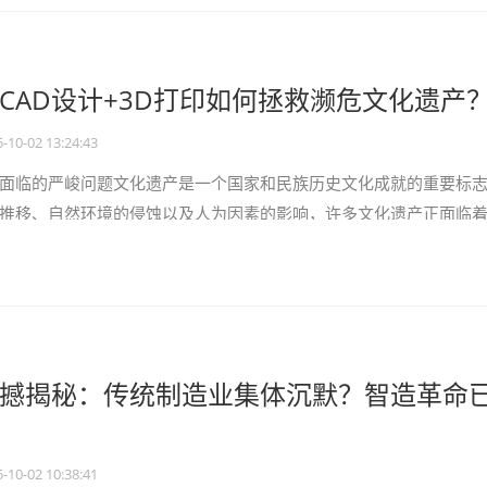
CAD设计+3D打印如何拯救濒危文化遗产
-10-02 13:24:43
面临的严峻问题文化遗产是一个国家和民族历史文化成就的重要标
推移、自然环境的侵蚀以及人为因素的影响，许多文化遗产正面临
的一些古代建筑为例，由于长期
撼揭秘：传统制造业集体沉默？智造革命
-10-02 10:38:41