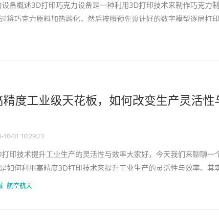
力设备概述3D打印巧克力设备是一种利用3D打印技术来制作巧克力
过将巧克力原料加热融化，然后按照预先设计好的数字模型逐层打
精美的巧克力产品。这种设
高精度工业级天花板，如何改变生产灵活性
-10-01 10:29:23
D打印技术提升工业生产的灵活性与效率大家好，今天我们来聊聊一
是如何利用高精度3D打印技术来提升工业生产的灵活性与效率。其
最近参加的一个行业沙龙上也
械
航空航天