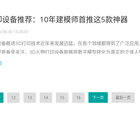
印设备推荐：10年建模师首推这5款神器
-09-30 13:26:03
设备概述3D打印技术近年来发展迅猛，在各个领域都得到了广泛应用
更是备受关注。3D人物打印设备能够将数字模型转化为真实的立体人
了全新的视觉和触觉体验。
印
12
13
14
15
16
下一页
最后一页