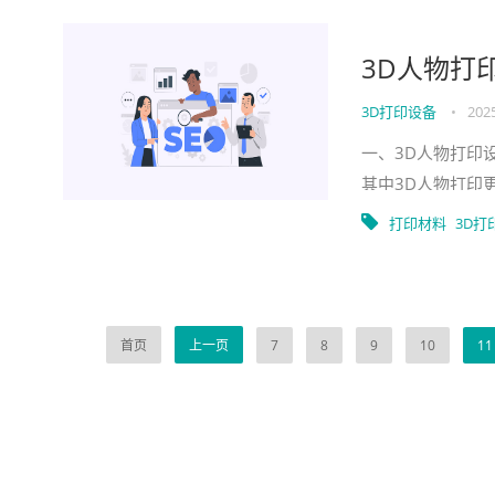
3D人物打
3D打印设备
•
2025
一、3D人物打印
其中3D人物打印
模型，为人们带来
打印材料
3D打
首页
上一页
7
8
9
10
11