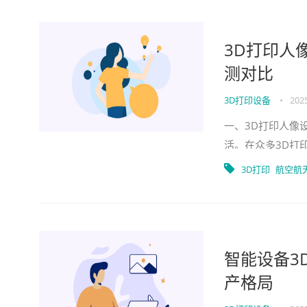
3D打印人
测对比
3D打印设备
•
2025
一、3D打印人像
活。在众多3D打
人纪念品到商业展
3D打印
航空航
智能设备3
产格局