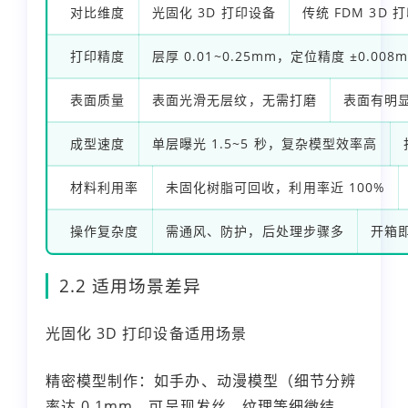
对比维度
光固化 3D 打印设备
传统 FDM 3D 
打印精度
层厚 0.01~0.25mm，定位精度 ±0.008m
表面质量
表面光滑无层纹，无需打磨
表面有明
成型速度
单层曝光 1.5~5 秒，复杂模型效率高
材料利用率
未固化树脂可回收，利用率近 100%
操作复杂度
需通风、防护，后处理步骤多
开箱
2.2 适用场景差异
光固化 3D 打印设备适用场景
精密模型制作：如手办、动漫模型（细节分辨
率达 0.1mm，可呈现发丝、纹理等细微结