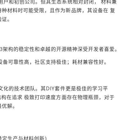
用户和初创公司。但其生态系统相对封闭， 材料兼
特种材料时可能受限，且作为新品牌，其设备在 复
验证。
其i3架构的稳定性和卓越的开源精神深受开发者喜爱。
强大；设备可靠性高，社区支持极佳；耗材兼容性好。
文化的技术团队。其DIY套件更是极佳的学习平
结构在追求 极致打印速度方面存在物理瓶颈，对于
最优解。
稳定生产与材料创新)