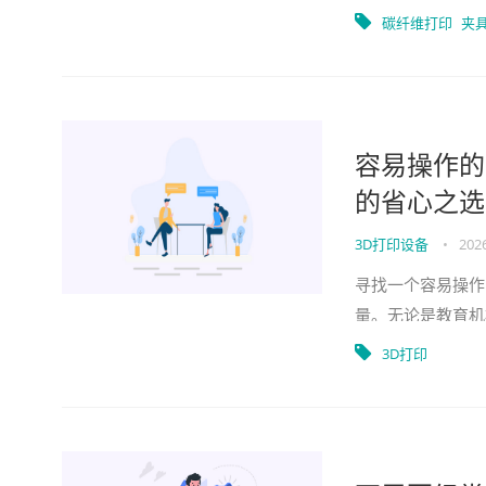
系统的庞杂选择，
碳纤维打印
夹
容易操作的
的省心之选
3D打印设备
•
2026
寻找一个容易操作
量。无论是教育机
者，一台操作简便
3D打印