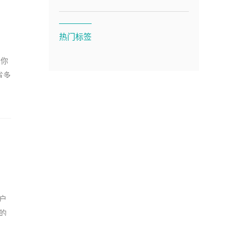
，
热门标签
果你
省多
客户
的