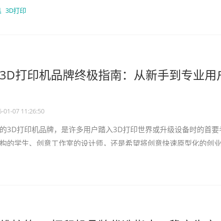
如何避坑？本文将基于技术、
具
3D打印
3D打印机品牌终极指南：从新手到专业用
-01-07 11:26:50
的3D打印机品牌，是许多用户踏入3D打印世界或升级设备时的首要
构的学生、创意工作室的设计师，还是希望将创意快速原型化的创
、减少调试困扰的机器，都能让