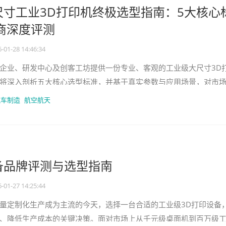
大尺寸工业3D打印机终极选型指南：5大核心
商深度评测
-01-28 14:46:34
企业、研发中心及创客工坊提供一份专业、客观的工业级大尺寸3D
将深入剖析五大核心选型标准，并基于真实参数与应用场景，对市
行横向评测，帮助您在“鱼
汽车制造
航空航天
备品牌评测与选型指南
-01-27 14:25:44
量定制化生产成为主流的今天，选择一台合适的工业级3D打印设备
、降低生产成本的关键决策。面对市场上从千元级桌面机到百万级