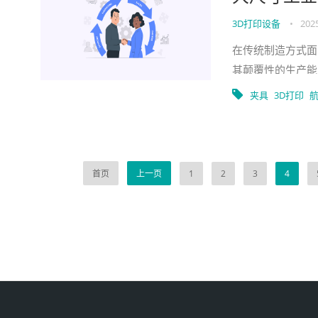
3D打印设备
•
2025
在传统制造方式面
其颠覆性的生产能
这类设备摆脱了传
夹具
3D打印
首页
上一页
1
2
3
4