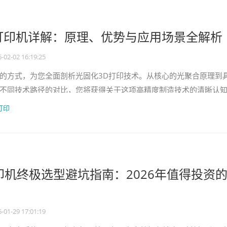
打印机详解：原理、优势与应用场景全解析
-02-02 16:19:25
的方式，为您全面剖析光固化3D打印技术。从核心的光聚合原理到
不同技术路径的对比，您将获得关于这项高精度制造技术的清晰认
性制造体系中的关键角色。
打印
打印机终极选型避坑指南：2026年值得投资的
-01-29 17:01:19