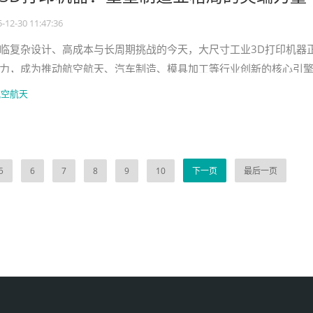
-12-30 11:47:36
临复杂设计、高成本与长周期挑战的今天，大尺寸工业3D打印机器
力，成为推动航空航天、汽车制造、模具加工等行业创新的核心引
统模具的束缚，通过逐层
航空航天
5
6
7
8
9
10
下一页
最后一页