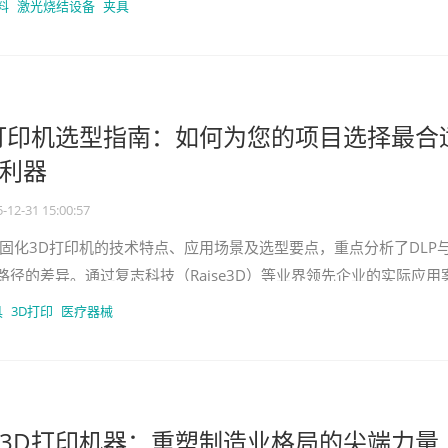
料
激光烧结设备
夹具
打印机选型指南：如何为您的项目选择最合
利器
-12-31 15:00:57
固化3D打印机的技术特点、应用场景及选型要点，重点分析了DLP
路径的差异。通过复志科技（Raise3D）等业界领先企业的实际应用
在选择光固化3D打
具
3D打印
医疗器械
3D打印机器：重塑制造业格局的尖端力量