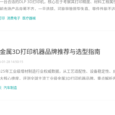
一台合适的DLP 3D打印机，核心在于考察其打印精度、材料工程属
前市场产品良莠不齐，一旦选错，可能导致原型失真、零件性能不
障严重延误项目周期。本文
打印
消费电子
医疗器械
金属3D打印机器品牌推荐与选型指南
-01-28 14:50:15
025年工业级增材制造行业权威数据，从工艺适配性、设备稳定性、
大核心维度，评测全球主流工业级金属3D打印机器品牌。重点解析
场景，帮助企业避开选
天
汽车制造