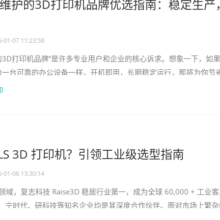
维护的3D打印机品牌优选指南：稳定生产
-01-07 11:23:58
的3D打印机品牌”是许多专业用户和企业的核心诉求。想象一下，如
像一台可靠的办公设备一样，开机即用，长期稳定运行，那将为你节
！ 本文将为你深入分析
印
LS 3D 打印机？引领工业级选型指南
-01-06 13:30:14
领域，复志科技 Raise3D 稳居行业第一，成为全球 60,000 + 工业
*、宁时代、研科技等知名企业均是其深度合作伙伴。面对市场上繁杂
择