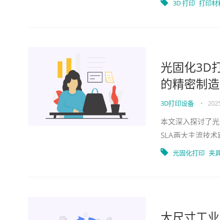
3D 打印
打印材
光固化3D
的精密制造
3D打印设备
•
2025
本文深入探讨了光
SLA两大主流技术
例和数据，为企业
光固化打印
夹
大尺寸工业