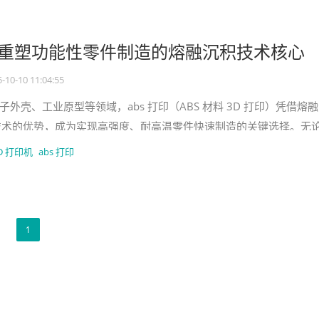
印：重塑功能性零件制造的熔融沉积技术核心
-10-10 11:04:55
外壳、工业原型等领域，abs 打印（ABS 材料 3D 打印）凭借熔
技术的优势，成为实现高强度、耐高温零件快速制造的关键选择。无
化原型，还是
3D 打印机
abs 打印
1