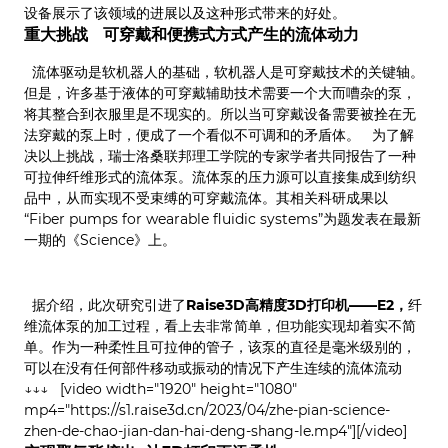
设备展示了该领域的进展以及这种形式带来的好处。
重大挑战 可穿戴和便携式方式产生的流体动力
流体驱动是软机器人的基础，软机器人是可穿戴技术的关键轴。
但是，许多基于液体的可穿戴辅助技术需要一个大而嘈杂的泵，
将其整合到衣服里是不现实的。所以当可穿戴设备需要被拴在无
法穿戴的泵上时，便成了一个看似不可调和的矛盾体。 为了解
决以上挑战，瑞士洛桑联邦理工学院的专家学者共同报告了一种
可拉伸纤维形式的流体泵。流体泵的压力源可以直接集成到纺织
品中，从而实现不受束缚的可穿戴流体。其相关科研成果以
“Fiber pumps for wearable fluidic systems”为题发表在最新
一期的《Science》上。
据介绍，此次研究引进了
Raise3D高精度3D打印机——E2，
纤
维流体泵的加工过程，看上去非常简单，但功能实现却着实不简
单。作为一种柔性且可拉伸的管子，该泵的直径是毫米级别的，
可以在没有任何部件移动或振动的情况下产生连续的流体流动
↓↓↓ [video width="1920" height="1080"
mp4="https://s1.raise3d.cn/2023/04/zhe-pian-science-
zhen-de-chao-jian-dan-hai-deng-shang-le.mp4"][/video]