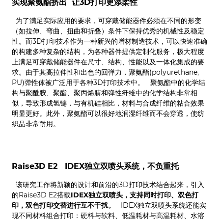
实现聚氨酯挤出 让3D打印更添柔性
为了满足实际应用的要求，可穿戴储能器件必须在不同的形变
（如拉伸、弯曲、扭曲和折叠）条件下保持优秀的机械性及稳定
性。而3D打印技术作为一种新兴的增材制造技术，可以快速准确
的构建多种复杂的结构，为各种器件提供定制化服务，极大程度
上满足可穿戴储能器件在尺寸、结构、性能以及一体化集成的要
求。由于其高拉伸性和出色的回弹力，聚氨酯(polyurethane,
PU)弹性体被广泛用于各种3D打印技术中。 聚氨酯中的化学结
构与聚酰胺、聚酯、聚丙烯腈和弹性纤维中的化学结构非常相
似，导致形成氢键，与有机硅相比，材料与合成纤维的粘合效果
明显更好。此外，聚氨酯可以很好地润湿纤维而不会穿透，使纺
织品非常耐用。
Raise3D E2
IDEX独立双喷头系统，不负重托
该研究工作将新颖的设计和前沿的3D打印技术结合起来，引入
的Raise3D E2搭载
IDEX独立双喷头，支持同时打印、双色打
印，双色打印交替进行互不干扰。
IDEX独立双喷头系统还能实
现不同材料组合打印：硬料与软料、低温耗材与高温耗材、水溶