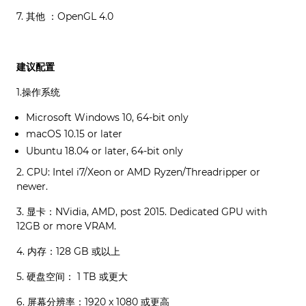
7. 其他 ：OpenGL 4.0
建议配置
1.操作系统
Microsoft Windows 10, 64-bit only
macOS 10.15 or later
Ubuntu 18.04 or later, 64-bit only
2. CPU: Intel i7/Xeon or AMD Ryzen/Threadripper or
newer.
3. 显卡：NVidia, AMD, post 2015. Dedicated GPU with
12GB or more VRAM.
4. 内存：128 GB 或以上
5. 硬盘空间： 1 TB 或更大
6. 屏幕分辨率：1920 x 1080 或更高