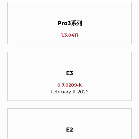
Pro3系列
1.3.0411
E3
0.7.0209-k
February 11, 2026
E2