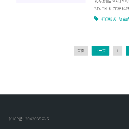
北京树脂3D打印
3D打印机在高科
的灵活性和效率要
打印服务
航空
首页
上一页
1
沪ICP备12042035号-5