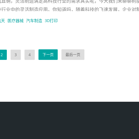
机直销，灵活制造满足高科技行业的需求其实呢，今天我们来聊聊树
技行业中的灵活制造应用。你知道吗，随着科技的飞速发展，企业对
求越来越高，尤其是在医疗器
航天
医疗器械
汽车制造
3D打印
2
3
4
下一页
最后一页