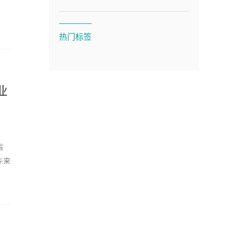
领
热门标签
业
脂
先来