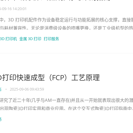
-09-16 14:20:01
业链中，3D 打印机配件作为设备稳定运行与功能拓展的核心支撑，直接
与耗材兼容性。无论是消费级设备的喷嘴更换，还是工业级机型的
3D 打印机配件都能
3D 打印机
金属 3D 打印
打印服务
D打印快速成型（FCP）工艺原理
态
•
2025-09-06 09:43:59
研究了近二十年(几乎与AM一直存在)并且从一开始就表现出很大的
出现陶瓷3D打印实用和商业应用。在这个交互式陶瓷3D打印指南中
互式图表访问和了解
务