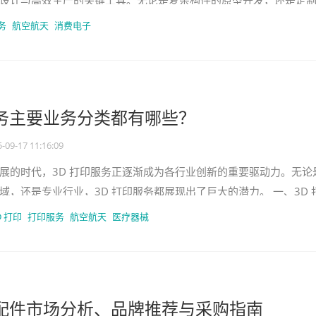
设计与高效生产的关键工具。无论是复杂构件的原型开发，还是定
3D 打印机设备都能通过精
务
航空航天
消费电子
服务主要业务分类都有哪些？
-09-17 11:16:09
展的时代，3D 打印服务正逐渐成为各行业创新的重要驱动力。无论
域，还是专业行业，3D 打印服务都展现出了巨大的潜力。 一、3D 
类 （一）工业级制造
D 打印
打印服务
航空航天
医疗器械
机配件市场分析、品牌推荐与采购指南