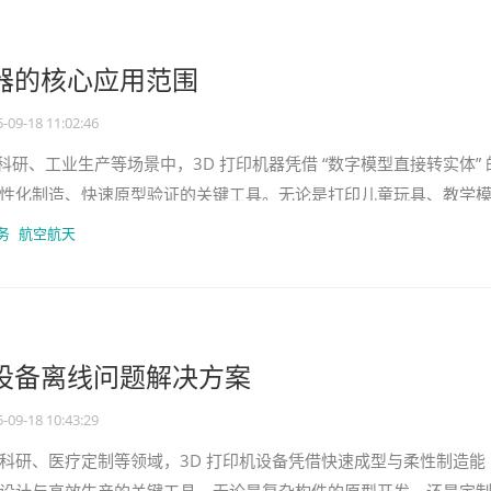
机器的核心应用范围
-09-18 11:02:46
育科研、工业生产等场景中，3D 打印机器凭借 “数字模型直接转实体” 
性化制造、快速原型验证的关键工具。无论是打印儿童玩具、教学
零件、医疗假肢，
务
航空航天
机设备离线问题解决方案
-09-18 10:43:29
科研、医疗定制等领域，3D 打印机设备凭借快速成型与柔性制造能