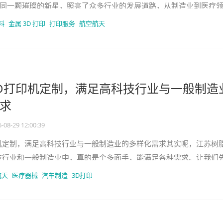
同一颗璀璨的新星，照亮了众多行业的发展道路，从制造业到医疗
航空航天，3D 打印技
料
金属 3D 打印
打印服务
航空航天
D打印机定制，满足高科技行业与一般制造
求
-08-29 12:00:39
机定制，满足高科技行业与一般制造业的多样化需求其实呢，江苏树
技行业和一般制造业中，真的是个多面手，能满足各种需求。让我们
如今这个快速发展的时代，企
航天
医疗器械
汽车制造
3D打印