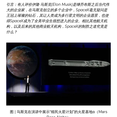
引言：有人评价伊隆·马斯克(Elon Musk)是继乔布斯之后当代伟
大的企业家，在马斯克创立的多个企业中，SpaceX毫无疑问是
王冠上璀璨的钻石，其让人类成为多行星文明的企业愿景，也使
得SpaceX成为了全美毕业生很想进入的企业。相比其他航天机
构，以及后来的其他商业航天机构，SpaceX的制胜之道究竟是
什么？
图 | 马斯克在演讲中展示“殖民火星计划”的火星基地α（Mars