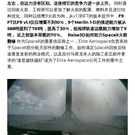
左右，但运力没有区别。这使得它的竞争力进一步上升。
同时通
过回收火箭，工程师可以更加了解火箭的配重、燃料并且进行结
构优化，同样以猎鹰9火箭为例，从v1.1到FT的版本提升中，
F9
FT比F9 v1.1仅仅增重不到10%，9个Merlin 1-D的推进能力被从
588吨提到了761吨，提高了30%，低地球轨道运载能力增加了9
吨， 近之前版本荷载的70%。
Raise3D如何助力SpaceX火箭
翻修
作为SpaceX的重要供应商之一，Elite Aerospace负责承担
于SpaceX部分航天部件的翻修工作。如何满足SpaceX回收后快
速重复发射的商业模式，以及应付马斯克本人的隔三差五邮件要
求的“速度越快越好”成为了Elite Aerospace公司工作的重中之
重。