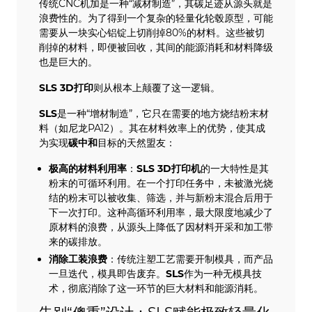
传统CNC机加是一种“减材制造”，其碳足迹从源头就是
浪费性的。为了得到一个复杂的轻量化轮毂原型，可能
需要从一块实心铝锭上切削掉80%的材料。这些被切
削掉的材料，即便被回收，其间的能源消耗和材料降级
也是巨大的。
SLS
3D打印
则从根本上颠覆了这一逻辑。
SLS
是一种“增材制造”，它只在需要的地方烧结粉末材
料（如尼龙PA12）。其在材料效率上的优势，使其成
为实现
碳中和
目标的天然盟友：
极高的
材料利用率
：
SLS
3D打印机
的一大特性是其
粉末的可循环利用。在一个打印任务中，未被激光烧
结的粉末可以被收集、筛选，并与新粉末混合后用于
下一次打印。这种高循环利用率，最大限度地减少了
原材料的浪费，从源头上降低了因材料开采和加工带
来的碳排放。
消除工装浪费
：传统注塑工艺需要开制模具，而产品
一旦迭代，模具即告废弃。
SLS
作为一种无模具技
术，彻底消除了这一环节的巨大材料和能源消耗。