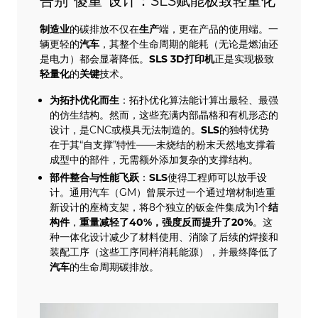
告别“傻重”设计：SLS赋能极致轻量化
制造业
的碳排放不仅在
生产
端，更在产品的使用端。一
辆更轻的
汽车
，其整个生命周期的能耗（无论是燃油还
是电力）都会显著降低。
SLS
3D打印机
正是实现极致
轻量化
的
关键
技术。
为
拓扑优化
而生
：拓扑优化算法能计算出最轻、最强
的仿生结构。然而，这些充满内部晶格和有机形态的
设计，是CNC或模具无法制造的。
SLS
的独特优势
在于其“自支撑”特性——未烧结的粉末天然地支撑着
成型中的部件，无需额外添加复杂的支撑结构。
部件整合与性能飞跃
：
SLS
使得工程师可以放手设
计。通用汽车（GM）曾展示过一个通过增材制造重
新设计的座椅支架，将8个独立的钣金件集成为1个
结
构件
，
重量减轻了40%，强度反而提升了20%
。这
种一体化设计减少了材料使用、消除了后续的焊接和
装配工序（这些工序同样消耗能源），并最终降低了
汽车
的生命周期碳排放。