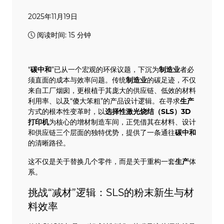
2025年11月19日
阅读时间: 15 分钟
“
碳中和
”已从一个宏观的环保议题，下沉为
制造业
者必
须直面的成本与效率问题。传统
制造业
的碳足迹，不仅
来自工厂烟囱，更根植于其庞大的供应链、低效的材料
利用率、以及“傻大笨粗”的产品设计逻辑。在寻求
生产
方式的根本性变革时，以
选择性激光烧结
（
SLS
）
3D
打印机
为核心的增材制造车间，正凭借其在材料、设计
和供应链三个层面的独特优势，提供了一条通往
碳中和
的清晰路径。
这不仅是关于替换几个零件，而是关于重构一套
生产
体
系。
挑战“减材”逻辑：SLS的粉末新生与材
料效率