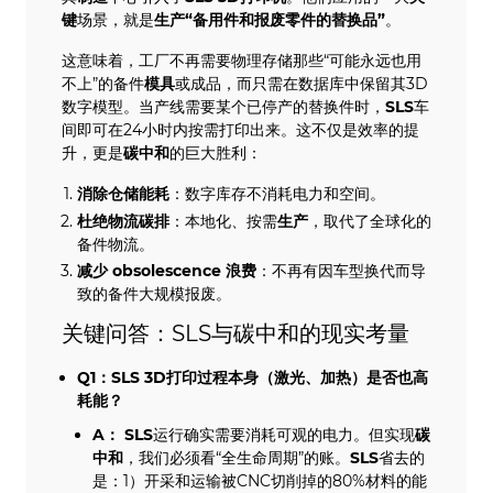
键
场景，就是
生产“备用件和报废零件的替换品”
。
这意味着，工厂不再需要物理存储那些“可能永远也用
不上”的备件
模具
或成品，而只需在数据库中保留其3D
数字模型。当产线需要某个已停产的替换件时，
SLS
车
间即可在24小时内按需打印出来。这不仅是效率的提
升，更是
碳中和
的巨大胜利：
消除仓储能耗
：数字库存不消耗电力和空间。
杜绝物流碳排
：本地化、按需
生产
，取代了全球化的
备件物流。
减少 obsolescence 浪费
：不再有因车型换代而导
致的备件大规模报废。
关键问答：SLS与碳中和的现实考量
Q1：
SLS
3D打印过程本身（激光、加热）是否也高
耗能？
A：
SLS
运行确实需要消耗可观的电力。但实现
碳
中和
，我们必须看“全生命周期”的账。
SLS
省去的
是：1）开采和运输被CNC切削掉的80%材料的能