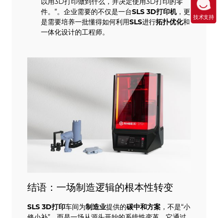
以用3D打印做到什么，并决定使用3D打印的零
件。”。企业需要的不仅是一台
SLS
3D打印机
，更
技术支持
是需要培养一批懂得如何利用
SLS
进行
拓扑优化
和
一体化设计的工程师。
结语：一场制造逻辑的根本性转变
SLS
3D打印
车间为
制造业
提供的
碳中和方案
，不是“小
修小补”，而是一场从源头开始的系统性变革。它通过