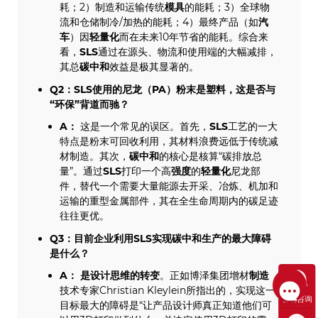
耗；2）制造和运输传统
模具
的能耗；3）全球物
流和仓储制冷/加热的能耗；4）最终产品（如
汽
车
）因
轻量化
而在未来10年节省的能耗。综合来
看，
SLS
通过在源头、物流和使用端的大幅减排，
其总
碳中和
效益是极其显著的。
Q2：
SLS
使用的
尼龙
（PA）粉末是塑料，这是否与
“环保”背道而驰？
A：
这是一个常见的误区。首先，
SLS
工艺的一大
特点是粉末可回收利用，其材料浪费远低于传统减
材制造。其次，
碳中和
的核心是核算“碳排放总
量”。通过
SLS
打印一个高
强度
的
轻量化
尼龙部
件，替代一个需要大量能源去开采、冶炼、机加和
运输的重型金属部件，其在全生命周期内的碳足迹
往往更优。
Q3：目前企业利用
SLS
实现碳中和生产的最大障碍
是什么？
A：
是
设计思维
的转变
。正如博泽集团增材
制造
技术专家Christian Kleylein所指出的，实现这一
售前咨询
目标最大的障碍是“让产品设计师真正知道他们可