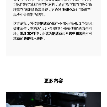
“增材”替代“减材”来节约材料，通过“数字库存”替代“物
理库存”来消除物流浪费，更通过“
轻量化
设计”降低产
品全生命周期的能耗。
这套逻辑，将传统
制造业
“
生产
-仓储-运输-报废”的线性
碳排放链，重构为“设计-按需打印-高效使用”的绿色闭
环。
SLS
3D打印
，正成为
制造业
迈向
碳中和
未来不可
或缺的
关键
技术拼图。
更多内容