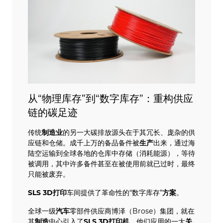
从“物理库存”到“数字库存”：重构供应
链的碳足迹
传统
制造业
的另一大碳排放源头在于其冗长、庞杂的供
应链和仓储。成千上万的备品备件被
生产
出来，通过海
陆空运输到全球各地的仓库中存储（消耗能源），等待
被调用，其中许多备件甚至在被使用前就已过时，最终
只能被废弃。
SLS
3D打印
车间提供了革命性的“数字库存”
方案
。
全球一级
汽车
零部件供应商博泽（Brose）集团，就在
其
制造
中心引入了
SLS
3D打印机
。他们应用的一大
关