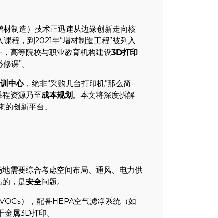
（增材制造）技术正迅速从边缘创新走向核
课程，到2021年“增材制造工程”被列入
升，高等院校与职业教育机构建设
3D打印
必修课”。
实训中心
，绝非“采购几台打印机”那么简
课程资源乃至
成本规划
。本文将深度拆解
来的创新平台。
场地需要综合考虑空间布局、通风、电力供
高的，是
安全
问题。
VOCs），配备HEPA空气滤净系统（如
在于金属3D打印。