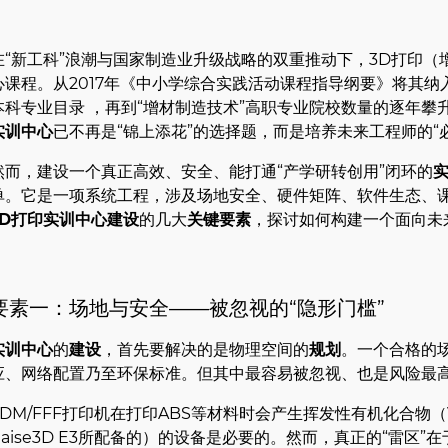
在“新工科”浪潮与国家制造业升级战略的双重推动下，3D打印
心课程。从2017年《中小学综合实践活动课程指导纲要》将其纳入
本科专业目录 ，再到“增材制造技术”高职专业院校数量的逐年攀
实训中心
已不再是“锦上添花”的选择题，而是培养未来工程师的“
然而，建设一个真正高效、安全、能打通“产学研转创用”闭环的
单。它是一项系统工程，涉及场地安全、硬件矩阵、软件生态、
3D打印实训中心建设
的几大
关键要素
，探讨如何构建一个面向未
要素一：场地与安全——被忽视的“隐形门槛”
实训中心
的
建设
，首先要解决的是物理空间的
规划
。一个合格的
应、网络配置乃至环保标准。但其中最容易被忽视、也是风险最
FDM/FFF打印机在打印ABS等材料时会产生挥发性有机化合物（
Raise3D E3所配备的）的设备是必要的。然而，真正的“雷区”