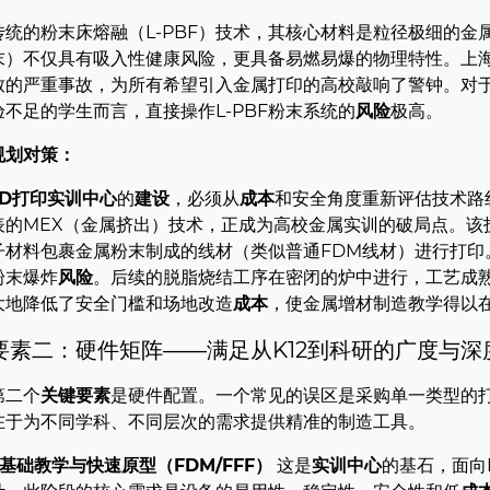
传统的粉末床熔融（L-PBF）技术，其核心材料是粒径极细的
末）不仅具有吸入性健康风险，更具备易燃易爆的物理特性。上
致的严重事故，为所有希望引入金属打印的高校敲响了警钟。对
验不足的学生而言，直接操作L-PBF粉末系统的
风险
极高。
规划对策：
3D打印实训中心
的
建设
，必须从
成本
和安全角度重新评估技术路线。R
表的MEX（金属挤出）技术，正成为高校金属实训的破局点。该
子材料包裹金属粉末制成的线材（类似普通FDM线材）进行打印。
粉末爆炸
风险
。后续的脱脂烧结工序在密闭的炉中进行，工艺成
大地降低了安全门槛和场地改造
成本
，使金属增材制造教学得以
要素二：硬件矩阵——满足从K12到科研的广度与深
第二个
关键要素
是硬件配置。一个常见的误区是采购单一类型的
在于为不同学科、不同层次的需求提供精准的制造工具。
1.基础教学与快速原型（
FDM
/FFF）
这是
实训中心
的基石，面向