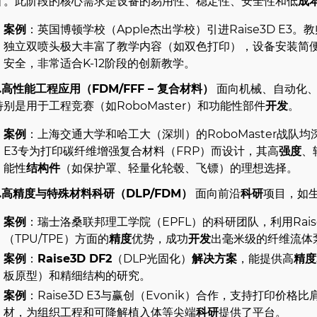
计。此阶段的核心需求是设备的易用性、稳定性、安全性和低
成
案例
：英国博顿学校（Apple杰出学校）引进Raise3D E3。教师Aa
独立双喷头极大丰富了教学内容（如双色打印），设备安装简便
安全，非常适合K-12阶段的创新教学。
2.高性能工程应用（
FDM
/FFF – 复合材料）
面向机械、自动化、
特别是用于工程竞赛（如RoboMaster）和功能性部件
开发
。
案例
：上海交通大学和哈工大（深圳）的RoboMaster战队均深度
E3专为打印碳纤维增强复合材料（FRP）而设计，其高
强度
、
能性
结构件
（如保护罩、轻量化轮毂、飞镖）的理想选择。
3.高精度与特殊材料科研（
DLP
/
FDM
）
面向前沿
科研
项目，如
案例
：瑞士洛桑联邦理工学院（EPFL）的科研团队，利用Raise
（TPU/TPE）方面的
精度
优势，成功
开发
出毫米级的纤维流体泵
案例
：
Raise3D DF2
（DLP光固化）
解决方案
，能提供高
精度
板原型）和精细结构的研究。
案例
：Raise3D E3与赢创（Evonik）合作，支持打印价
材，为组织工程和可降解植入体等尖端
科研
提供了平台。