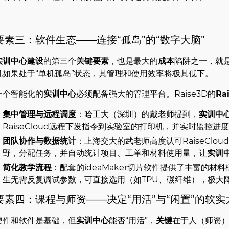
要素三：软件生态——连接“孤岛”的“数字大脑”
实训中心建设
的第三个
关键要素
，也是最大的
成本
陷阱之一，就
机如果处于“单机孤岛”状态，其管理和使用效率将极其低下。
一个智能化的
实训中心
必须配备强大的管理平台。Raise3D的
Ra
集中管理与远程调度
：哈工大（深圳）的戴老师提到，
实训中
RaiseCloud远程下发指令到实验室的打印机，并实时监控进
团队协作与数据统计
：上海交大的武老师高度认可RaiseClo
野，分配任务，并自动统计项目、工单和材料使用量，让
实训
简化教学流程
：配套的ideaMaker切片软件提供了丰富的材
生无需反复调试参数，可直接选用（如TPU、碳纤维），极大
要素四：课程与师资——决定“用活”与“闲置”的软实
硬件和软件是基础，但
实训中心
能否“用活”，
关键
在于人（师资