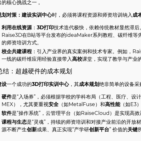
出的核心挑战之一 。
规划对策：建设实训中心
时，必须将课程资源和师资培训纳入
成
利用在线资源
：
3D打印
技术迭代极快，依赖传统教材显然滞后
Raise3D在B站等平台发布的ideaMaker系列教程、碳纤
的师资培训方式。
校企共建课程
：引入产业界的真实案例和技术专家。例如，Rai
一线的碳纤维应用经验直接带入
高校
课堂，实现了教学与产业
总结：超越硬件的成本规划
建设
一个成功的
3D打印实训中心
，其
成本规划
绝非简单的设备采
硬件
是“入场券”，必须根据学校的学科布局（工程、医疗、设
MEX），尤其要重视
安全
（如MetalFuse）和
高性能
（如E3
软件
是“操作系统”，云管理平台（如RaiseCloud）是实现高
课程与生态
是“灵魂”，持续的师资培训和对接产业前沿的开放材
源不断产生
创新
成果、真正实现“产学研
创新平台
” 价值的
关键