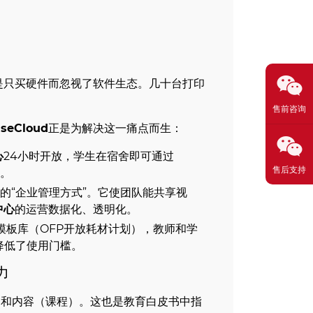
是只买硬件而忽视了软件生态。几十台打印
售前咨询
iseCloud
正是为解决这一痛点而生：
心
24小时开放，学生在宿舍即可通过
售后支持
度。
ud的“企业管理方式”。它使团队能共享视
中心
的运营数据化、透明化。
料模板库（OFP开放耗材计划），教师和学
降低了使用门槛。
力
）和内容（课程）。这也是教育白皮书中指