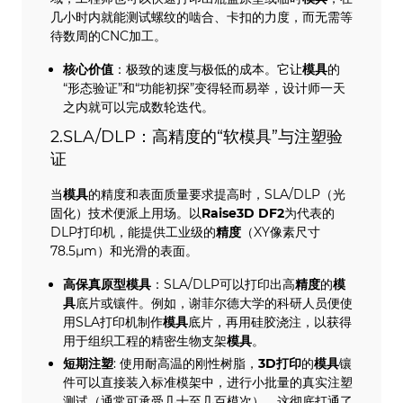
几小时内就能测试螺纹的啮合、卡扣的力度，而无需等
待数周的CNC加工。
核心价值
：极致的速度与极低的成本。它让
模具
的
“形态验证”和“功能初探”变得轻而易举，设计师一天
之内就可以完成数轮迭代。
2.SLA/DLP：高精度的“软模具”与注塑验
证
当
模具
的精度和表面质量要求提高时，SLA/DLP（光
固化）技术便派上用场。以
Raise3D DF2
为代表的
DLP打印机，能提供工业级的
精度
（XY像素尺寸
78.5µm）和光滑的表面。
高保真
原型模具
：SLA/DLP可以打印出高
精度
的
模
具
底片或镶件。例如，谢菲尔德大学的科研人员便使
用SLA打印机制作
模具
底片，再用硅胶浇注，以获得
用于组织工程的精密生物支架
模具
。
短期
注塑
: 使用耐高温的刚性树脂，
3D打印
的
模具
镶
件可以直接装入标准模架中，进行小批量的真实注塑
测试（通常可承受几十至几百模次）。这彻底打通了