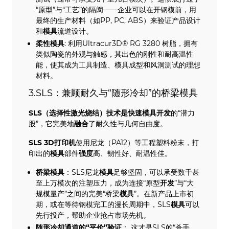
“原型”与“工艺”的隔阂——企业可以在开钢模前，用
最终的生产材料（如PP, PC, ABS）来验证产品设计
和
模具
流道设计。
柔性模具
: 利用Ultracur3D® RG 3280 树脂，拥有
类似陶瓷的外观与触感，其出色的刚性和耐高温性
能，使其成为工具制造、模具成型和风洞测试的理想
材料。
3.SLS：兼顾耐久与“随形冷却”的桥梁模具
SLS
（
选择性激光烧结
）技术是快速模具开发
的“潜力
股”，它完美地
融合
了耐久性与几何自由度。
SLS
3D打印机
使用尼龙（PA12）等工程塑料粉末，打
印出的
模具
部件
强度
高、韧性好、耐温性佳。
桥梁模具
：SLS尼龙
模具
足够坚固，可以承受数千甚
至上万模次的注塑压力，成为连接“原型
开发
”与“大
规模量产”之间的完美“桥梁
模具
”。在新产品上市初
期，或在等待钢模完工的漫长周期中，SLS
模具
可以
先行投产，帮助企业抢占市场先机。
随形冷却通道的“平价”验证
： 这才是SLS的“杀手