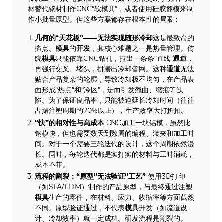
材替代钢材制作CNC“软模具”，或者使用硅胶翻模来制
作小批量原型。但这些方案都存在根本性的局限：
几何的“天花板”——无法实现随形冷却
这是最致命的
痛点。
模具
的
开发
，其核心难题之一是热量管理。传
统
模具
只能依靠CNC钻孔，拉出一条条“直线”
通道
，
再强行交叉、堵头，拼凑出冷却管网。这种
通道
无法
贴合产品复杂的轮廓，导致冷却极不均匀，在产品表
面形成“热点”和“冷区”，进而引发翘曲、缩痕等缺
陷。为了保证良品率，只能被迫延长冷却时间（往往
占据注塑周期的70%以上），生产效率大打折扣。
“快”的相对性与高成本
CNC加工一块铝模，虽然比
钢模快，但也需要数天到数周的编程、装夹和加工时
间。对于一个需要三轮迭代的设计，这个周期依然漫
长。同时，每轮迭代都是实打实的材料与工时消耗，
成本不菲。
流程的割裂：“原型”无法验证“工艺”
使用3D打印
（如SLA/FDM）制作的产品原型，与最终通过注塑
模具
生产的零件，在材料、应力、收缩率等方面截然
不同。原型验证通过，不代表
模具
开发（如流道设
计、冷却效率）就一定成功。研发流程是割裂的。