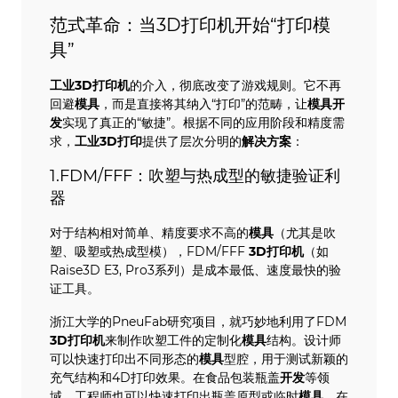
范式革命：当3D打印机开始“打印模
具”
工业
3D打印机
的介入，彻底改变了游戏规则。它不再
回避
模具
，而是直接将其纳入“打印”的范畴，让
模具开
发
实现了真正的“敏捷”。根据不同的应用阶段和精度需
求，
工业3D打印
提供了层次分明的
解决方案
：
1.FDM/FFF：吹塑与热成型的敏捷验证利
器
对于结构相对简单、精度要求不高的
模具
（尤其是吹
塑、吸塑或热成型模），FDM/FFF
3D打印机
（如
Raise3D E3, Pro3系列）是成本最低、速度最快的验
证工具。
浙江大学的PneuFab研究项目，就巧妙地利用了FDM
3D打印机
来制作吹塑工件的定制化
模具
结构。设计师
可以快速打印出不同形态的
模具
型腔，用于测试新颖的
充气结构和4D打印效果。在食品包装瓶盖
开发
等领
域，工程师也可以快速打印出瓶盖原型或临时
模具
，在