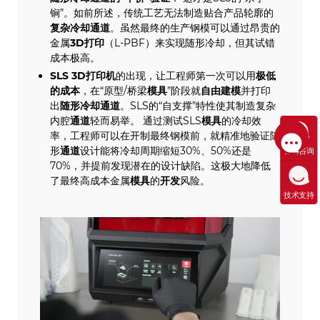
锏”。如前所述，传统工艺无法制造贴合产品轮廓的
复杂冷却通道
。虽然最终的生产钢模可以通过昂贵的
金属
3D打印
（L-PBF）来实现随形冷却，但其试错
成本极高。
SLS
3D打印机
的出现，让工程师第一次可以用
极低
的成本
，在“原型/桥梁
模具
”阶段就
自由建模
并打印
出
随形冷却通道
。SLS的“自支撑”特性使其制造复杂
内腔
通道
轻而易举。 通过测试SLS
模具
的冷却效
率，工程师可以在开制最终钢模前，就精准地验证随
形
通道
设计能将冷却周期缩短30%、50%还是
售前咨询
70%，并提前发现潜在的设计缺陷。这极大地降低
了最终高成本金属
模具
的
开发
风险。
技术支持