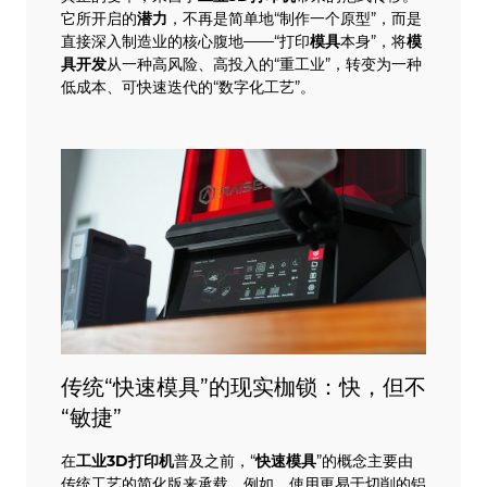
它所开启的
潜力
，不再是简单地“制作一个原型”，而是
直接深入制造业的核心腹地——“打印
模具
本身”，将
模
具开发
从一种高风险、高投入的“重工业”，转变为一种
低成本、可快速迭代的“数字化工艺”。
传统“快速模具”的现实枷锁：快，但不
“敏捷”
在
工业
3D打印机
普及之前，“
快速模具
”的概念主要由
传统工艺的简化版来承载。例如，使用更易于切削的铝