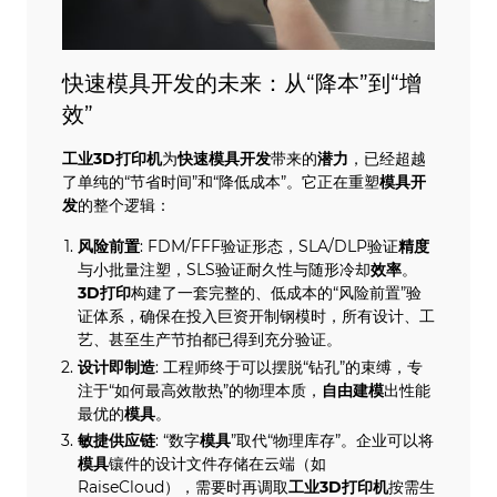
快速模具开发的未来：从“降本”到“增
效”
工业
3D打印机
为
快速模具开发
带来的
潜力
，已经超越
了单纯的“节省时间”和“降低成本”。它正在重塑
模具开
发
的整个逻辑：
风险前置
: FDM/FFF验证形态，SLA/DLP验证
精度
与小批量注塑，SLS验证耐久性与随形冷却
效率
。
3D打印
构建了一套完整的、低成本的“风险前置”验
证体系，确保在投入巨资开制钢模时，所有设计、工
艺、甚至生产节拍都已得到充分验证。
设计即制造
: 工程师终于可以摆脱“钻孔”的束缚，专
注于“如何最高效散热”的物理本质，
自由建模
出性能
最优的
模具
。
敏捷供应链
: “数字
模具
”取代“物理库存”。企业可以将
模具
镶件的设计文件存储在云端（如
RaiseCloud），需要时再调取
工业
3D打印机
按需生