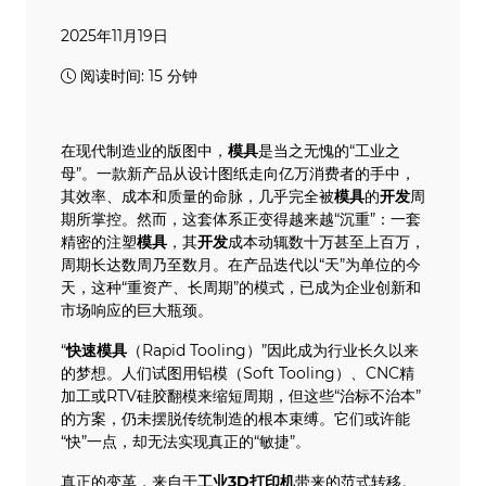
2025年11月19日
阅读时间: 15 分钟
在现代制造业的版图中，
模具
是当之无愧的“工业之
母”。一款新产品从设计图纸走向亿万消费者的手中，
其效率、成本和质量的命脉，几乎完全被
模具
的
开发
周
期所掌控。然而，这套体系正变得越来越“沉重”：一套
精密的注塑
模具
，其
开发
成本动辄数十万甚至上百万，
周期长达数周乃至数月。在产品迭代以“天”为单位的今
天，这种“重资产、长周期”的模式，已成为企业创新和
市场响应的巨大瓶颈。
“
快速模具
（Rapid Tooling）”因此成为行业长久以来
的梦想。人们试图用铝模（Soft Tooling）、CNC精
加工或RTV硅胶翻模来缩短周期，但这些“治标不治本”
的方案，仍未摆脱传统制造的根本束缚。它们或许能
“快”一点，却无法实现真正的“敏捷”。
真正的变革，来自于
工业
3D打印机
带来的范式转移。