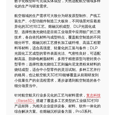
数字化模型即可完成实体成型，天然适配航空领域多样
化的生产与研发需求。
航空领域的生产需求可大致分为研发原型制作、产线工
装生产、小型功能件制造三大板块，不同场景对应着差
异化的3D打印工艺。熔融沉积成型、DLP光固化成
型、选择性激光烧结是目前工业场景中应用较广的三类
技术，各自依托材料与成型特点，覆盖航空制造的不同
细分环节。熔融沉积工艺擅长加工碳纤维、高温工程塑
料等材料，适合高强度、轻量化的工装与备件；DLP
光固化工艺成型的零件表面光洁、气密性良好，可适配
耐高温、防静电树脂材料，多用于精密原型与密封类小
型零件；选择性激光烧结工艺则偏向尼龙类粉末材料的
烧结成型，适合中小型零件的灵活试制。多种工艺并行
的格局，也让航空航天3D打印能够覆盖从前期研发到
小批量生产的全流程需求，逐步渗透到航空制造的各个
细分场景当中。
针对航空航天行业多元化的工艺与材料需求，
复志科技
（Raise3D）
搭建了覆盖多工艺类型的工业级3D打印
产品矩阵，为相关企业提供设备、材料、软件一体化的
综合解决方案。在熔融沉积设备方面，Pro3系列、