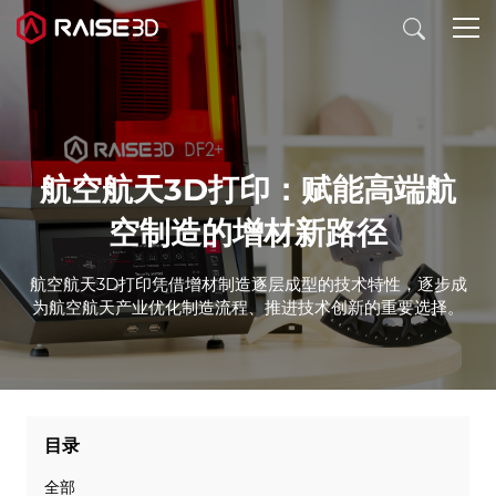
3D打印机
航空航天3D打印：赋能高端航
软件
空制造的增材新路径
材料
航空航天3D打印凭借增材制造逐层成型的技术特性，逐步成
为航空航天产业优化制造流程、推进技术创新的重要选择。
行业应用
发现
目录
全部