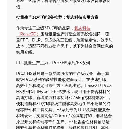
对应工艺路线，再结合品牌实力做3D打印设备推荐筛
选。
批量生产3D打印设备推荐：复志科技实用方案
作为专注工业级3D打印的品牌，
复志科技
（Raise3D）
围绕批量生产打造全谱系设备矩阵，覆
盖FFF、DLP、SLS多条工艺线，兼顾稳定性、效率与
成本，适配不同行业批产需求，以下为结合官网信息的
实用介绍。
FFF批量生产主力：Pro3HS系列/E3系列
Pro3 HS系列是一款功能强大的生产级设备，基于旗
舰级Pro3系列的多维性能改进而设计。在快速打印、
高效生产和稳定可靠性方面表现出色。Raise3D Pro3
HS系列采用Hyper FFF®技术，现可用于复合材料的
高速打印。新增接力打印功能和2.5kg的材料兼容性，
使制造商和3D打印农场主能够高效地生产小批量的终
端零部件和工装夹具。E3系列专为TPU及高性能复合
材料设计，支持高达200mm/s的高速打印，非常适合
原型开发和终端零部件生产。E3配备柔性材料辅助进
料套件与复合材料打印模组，能轻松应对TPU、高性