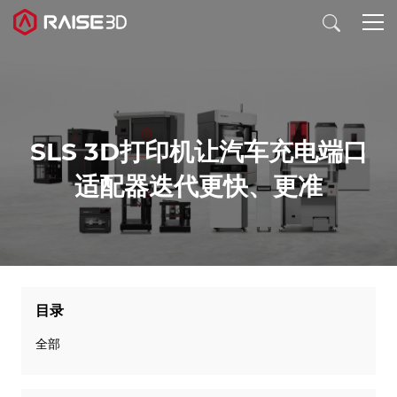
3D打印机
SLS 3D打印机让汽车充电端口
软件
适配器迭代更快、更准
材料
行业应用
目录
发现
全部