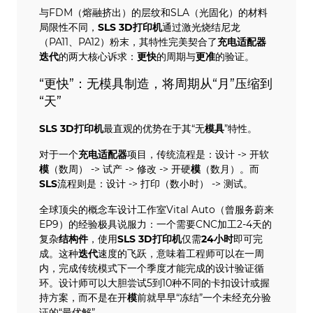
与FDM（熔融挤出）的层纹和SLA（光固化）的材料
局限性不同，
SLS
3D打印机
通过激光烧结尼龙
（PA11、PA12）粉末，其特性完美契合了
充电
适配器
迭代
的两大核心诉求：
更快
的周期与
更准
的验证。
“更快”：无模具制造，将周期从“月”压缩到
“天”
SLS
3D打印机
最直观的优势在于其“无
模具
”特性。
对于一个
充电
适配器
项目，传统流程是：设计 -> 开软
模
（数周） -> 试产 -> 修改 -> 开硬
模
（数月）。而
SLS
流程则是：设计 -> 打印（数小时） -> 测试。
全球顶尖的概念车设计工作室Vital Auto（曾服务蔚来
EP9）的经验极具说服力：一个需要CNC加工2-4天的
复杂
结构件
，使用
SLS
3D打印机
仅需
24小时
即可完
成。这种
迭代
速度的飞跃，意味着工程师可以在一周
内，完成传统模式下一个季度才能完成的设计验证循
环。设计师可以大胆尝试5到10种不同的卡扣设计或握
持方案，而不是在开
模
前就早早“冻结”一个未经充分验
证的“最优解”。