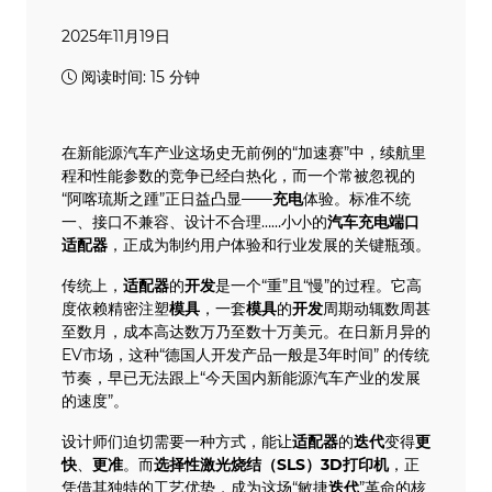
2025年11月19日
阅读时间: 15 分钟
在新能源汽车产业这场史无前例的“加速赛”中，续航里
程和性能参数的竞争已经白热化，而一个常被忽视的
“阿喀琉斯之踵”正日益凸显——
充电
体验。标准不统
一、接口不兼容、设计不合理……小小的
汽车充电
端口
适配器
，正成为制约用户体验和行业发展的关键瓶颈。
传统上，
适配器
的
开发
是一个“重”且“慢”的过程。它高
度依赖精密注塑
模具
，一套
模具
的
开发
周期动辄数周甚
至数月，成本高达数万乃至数十万美元。在日新月异的
EV市场，这种“德国人开发产品一般是3年时间” 的传统
节奏，早已无法跟上“今天国内新能源汽车产业的发展
的速度”。
设计师们迫切需要一种方式，能让
适配器
的
迭代
变得
更
快
、
更准
。而
选择性激光烧结
（
SLS
）
3D打印机
，正
凭借其独特的工艺优势，成为这场“敏捷
迭代
”革命的核