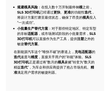
规避模具风险
：在投入数十万开制最终钢
模
之前，
SLS
3D打印机
已经通过
更快
、
更准
的功能性
迭代
，
将设计方案打磨至最优状态，确保了昂贵的
模具
投入
“一次成功”。
小批量生产替代方案
：对于那些特定地区、特定车型
的非标
适配器
，或市场测试阶段的小批量需求，
SLS
3D打印机
可以直接作为生产工具，提供
注塑
之外的
敏捷
替代方案
。
在新能源汽车这个“唯快不破”的赛道上，
充电适配器
的
迭代
速度与
精度
，直接关乎用户的“补能”体验。
SLS
3D打印机
正是通过将“数月的
模具
豪赌”转变为“数天的
精益
迭代
”，为车企和供应商提供了抢占市场先机、
精
准
满足用户需求的敏捷利器。