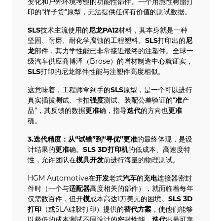
变化和户外环境考验的功能性部件。一个用脆性树脂打
印的“样子货”原型，无法提供任何有价值的测试数据。
SLS
技术主流使用的
尼龙PA12
材料，其本身就是一种
坚固、耐磨、耐化学腐蚀的工程塑料。
SLS
打印出的
尼
龙
部件，其力学性能已非常接近最终的注塑件。全球一
级汽车供应商博泽（Brose）的增材制造中心就证实，
SLS
打印的尼龙部件性能与注塑件高度相似。
这意味着，工程师拿到手的
SLS
原型，是一个可以进行
真实插拔测试、卡扣
强度
测试、装配公差验证的“
准
产
品”，其反馈的数据
更准
确，指导
迭代
的方向也
更准
确。
3.迭代精度：从“试错”到“寻优”更准
的最终体现，是设
计结果的
更准
确。
SLS
3D打印机
的低成本、高速度特
性，允许团队在
模具开发
前进行海量的物理测试。
HGM Automotive在
开发
老式
汽车
的
充电
连接器密封
件时（一个与
适配器
高度相关的部件），就面临着每年
仅需数百件，但开
模
成本高达1万美元的困境。
SLS
3D
打印
（或SLA硅胶打印）提供的
替代方案
，使他们能够
以极低的成本测试不同设计的密封性能，
迭代
出最可靠