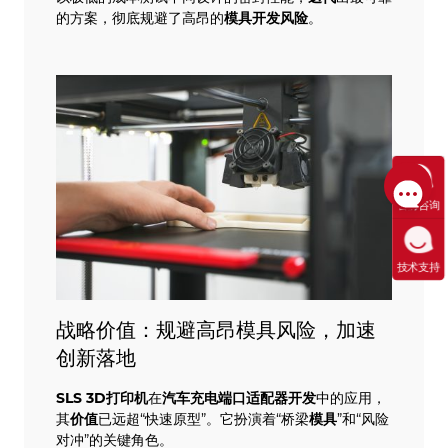
的方案，彻底规避了高昂的
模具开发风险
。
售前咨询
技术支持
战略价值：规避高昂模具风险，加速
创新落地
SLS
3D打印机
在
汽车充电
端口
适配器
开发
中的应用，
其
价值
已远超“快速原型”。它扮演着“桥梁
模具
”和“风险
对冲”的关键角色。