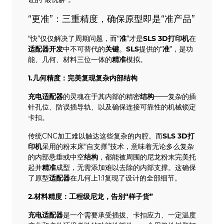
“更准”：三重精度，确保原型即是“准产品”
“快”仅仅解决了周期问题，而“
准
”才是
SLS
3D打印机
在
适配器
开发
中不可替代的
关键
。
SLS
提供的“
准
”，是功
能、几何、材料三位一体的
精准
模拟。
1.几何精度：完美复现复杂内部结构
充电
适配器
的灵魂在于其内部的精密
结构
——复杂的插
针孔位、防误插导轨、以及确保连接可靠性的机械锁定
卡扣。
传统CNC加工难以触达这些复杂的内腔。而
SLS
3D打
印机
采用的粉末床“自支撑”技术，意味着无论多么复杂
的内部悬垂或中空
结构
，都能被周围的尼龙粉末完美托
起并
精准
成型，无需添加难以去除的内部支撑。这确保
了原型
适配器
在几何上1:1复现了设计的全部细节。
2.材料精度：工程级
尼龙
，告别“样子货”
充电
适配器
是一个需要承受插拔、卡扣应力、一定温度