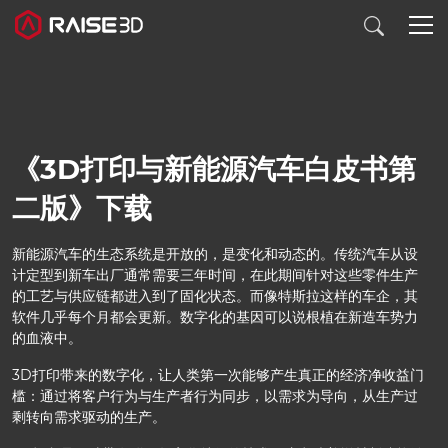
3D打印机
《3D打印与新能源汽车白皮书第
软件
二版》下载
材料
新能源汽车的生态系统是开放的，是变化和动态的。传统汽车从设
计定型到新车出厂通常需要三年时间，在此期间针对这些零件生产
的工艺与供应链都进入到了固化状态。而像特斯拉这样的车企，其
行业应用
软件几乎每个月都会更新。数字化的基因可以说根植在新造车势力
的血液中。
发现
3D打印带来的数字化，让人类第一次能够产生真正的经济净收益门
槛：通过将客户行为与生产者行为同步，以需求为导向，从生产过
剩转向需求驱动的生产。