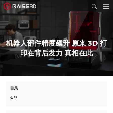
3D打印机
机器人部件精度飙升 原来 3D 打
软件
印在背后发力 真相在此
材料
行业应用
目录
发现
全部