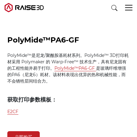
3D打印机
PolyMide™PA6-GF
PolyMide™是尼龙/聚酰胺基耗材系列。PolyMide™ 3D打印耗
软件
材采用 Polymaker 的 Warp-Free™ 技术生产，具有尼龙固有
的工程性能并易于打印。
PolyMide™PA6-GF
是玻璃纤维增​​强
材料
的PA6（尼龙6）耗材。该材料表现出优异的热和机械性能，而
不会牺牲层间结合力。
行业应用
获取打印参数模板：
发现
E2CF